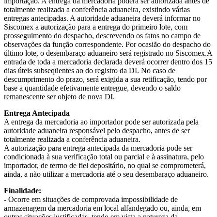
importação. A entrega da mercadoria poderá ser autorizada antes de
totalmente realizada a conferência aduaneira, existindo várias
entregas antecipadas. A autoridade aduaneira deverá informar no
Siscomex a autorização para a entrega do primeiro lote, com
prosseguimento do despacho, descrevendo os fatos no campo de
observações da função correspondente. Por ocasião do despacho do
último lote, o desembaraço aduaneiro será registrado no Siscomex.A
entrada de toda a mercadoria declarada deverá ocorrer dentro dos 15
dias úteis subseqüentes ao do registro da DI. No caso de
descumprimento do prazo, será exigida a sua retificação, tendo por
base a quantidade efetivamente entregue, devendo o saldo
remanescente ser objeto de nova DI.
Entrega Antecipada
A entrega da mercadoria ao importador pode ser autorizada pela
autoridade aduaneira responsável pelo despacho, antes de ser
totalmente realizada a conferência aduaneira.
A autorização para entrega antecipada da mercadoria pode ser
condicionada à sua verificação total ou parcial e à assinatura, pelo
importador, de termo de fiel depositário, no qual se comprometerá,
ainda, a não utilizar a mercadoria até o seu desembaraço aduaneiro.
Finalidade:
- Ocorre em situações de comprovada impossibilidade de
armazenagem da mercadoria em local alfandegado ou, ainda, em
outras situações justificadas, tendo em vista a natureza da