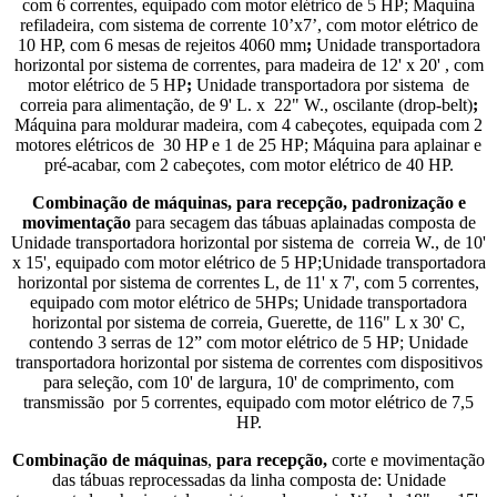
com 6 correntes, equipado com motor elétrico de 5 HP; Maquina
refiladeira, com sistema de corrente 10’x7’, com motor elétrico de
10 HP, com 6 mesas de rejeitos 4060 mm
;
Unidade transportadora
horizontal por sistema de correntes, para madeira de 12' x 20' , com
motor elétrico de 5 HP
;
Unidade transportadora por sistema de
correia para alimentação, de 9' L. x 22" W., oscilante (drop-belt)
;
Máquina para moldurar madeira, com 4 cabeçotes, equipada com 2
motores elétricos de 30 HP e 1 de 25 HP; Máquina para aplainar e
pré-acabar, com 2 cabeçotes, com motor elétrico de 40 HP.
Combinação de máquinas
, para recepção, padronização e
movimentação
para secagem das tábuas aplainadas composta de
Unidade transportadora horizontal por sistema de correia W., de 10'
x 15', equipado com motor elétrico de 5 HP;Unidade transportadora
horizontal por sistema de correntes L, de 11' x 7', com 5 correntes,
equipado com motor elétrico de 5HPs; Unidade transportadora
horizontal por sistema de correia, Guerette, de 116" L x 30' C,
contendo 3 serras de 12” com motor elétrico de 5 HP; Unidade
transportadora horizontal por sistema de correntes com dispositivos
para seleção, com 10' de largura, 10' de comprimento, com
transmissão por 5 correntes, equipado com motor elétrico de 7,5
HP.
Combinação de máquinas
,
para recepção,
corte e movimentação
das tábuas reprocessadas da linha composta de: Unidade