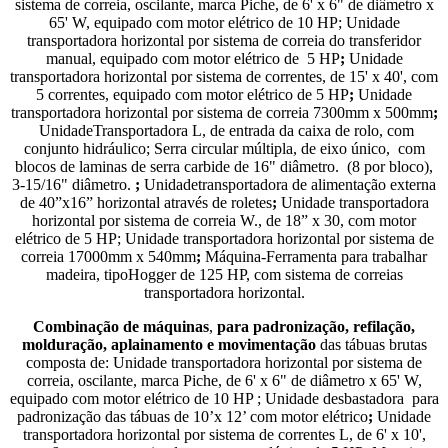
sistema de correia, oscilante, marca Piche, de 6' x 6" de diâmetro x
65' W, equipado com motor elétrico de 10 HP; Unidade
transportadora horizontal por sistema de correia do transferidor
manual, equipado com motor elétrico de 5 HP
;
Unidade
transportadora horizontal por sistema de correntes, de 15' x 40', com
5 correntes, equipado com motor elétrico de 5 HP
;
Unidade
transportadora horizontal por sistema de correia 7300mm x 500mm
;
UnidadeTransportadora L, de entrada da caixa de rolo, com
conjunto hidráulico; Serra circular múltipla, de eixo único, com
blocos de laminas de serra carbide de 16" diâmetro. (8 por bloco),
3-15/16" diâmetro.
;
Unidadetransportadora de alimentação externa
de 40”x16” horizontal através de roletes
;
Unidade transportadora
horizontal por sistema de correia W., de 18” x 30, com motor
elétrico de 5 HP; Unidade transportadora horizontal por sistema de
correia 17000mm x 540mm
;
Máquina-Ferramenta para trabalhar
madeira, tipoHogger de 125 HP, com sistema de correias
transportadora horizontal.
Combinação de máquinas
,
para padronização, refilação,
molduração, aplainamento e movimentação
das tábuas brutas
composta de: Unidade transportadora horizontal por sistema de
correia, oscilante, marca Piche, de 6' x 6" de diâmetro x 65' W,
equipado com motor elétrico de 10 HP ; Unidade desbastadora para
padronização das tábuas de 10’x 12’ com motor elétrico
;
Unidade
transportadora horizontal por sistema de correntes L, de 6' x 10',