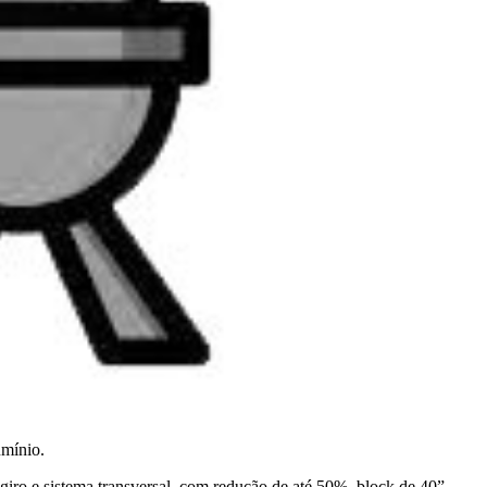
umínio.
ro e sistema transversal, com redução de até 50%, block de 40”,