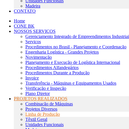
Unidades Funcionais
Madeira
CONTATO
Home
CONE BK
NOSSOS SERVIÇOS
Gerenciamento Integrado de Empreendimentos Industriai
Serviços
Procedimentos no Brasil - Planejamento e Coordenação
Engenharia Logística - Grandes Projetos
Novimentação
Planejamento e Execução de Logística Internacional
Procedimentos Alfandegários
Procedimentos Durante a Produção
Invoice
Transferência - Máquinas e Equipamentos Usados
Verificação e Inspeção
Plano Diretor
PROJETOS REALIZADOS
Combinação de Máquinas
Projetos Diversos
Linha de Produção
Têxtil Geral
Unidades Funcionais