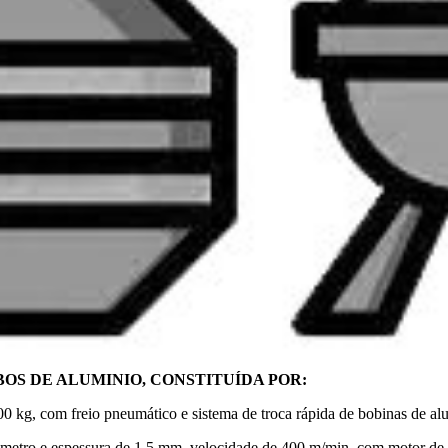
OS DE ALUMINIO, CONSTITUÍDA POR:
0 kg, com freio pneumático e sistema de troca rápida de bobinas de al
metro e espessura de 1,5 mm, velocidade de 400 m/min, com motor de gi